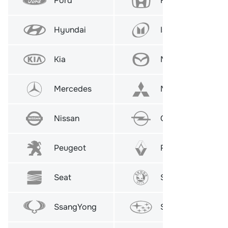
Ford
Honda
Hyundai
Isuzu
Kia
Mazda
Mercedes
Mitsubishi
Nissan
Opel
Peugeot
Renault
Seat
Skoda
SsangYong
Subaru