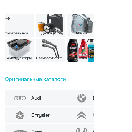
Смотреть все
Детали ТО
Масла
Лампы
Аккумуляторы
Стеклоочистители
Химия
Предохранители
Оригинальные каталоги
Audi
BMW
Chrysler
Citroen