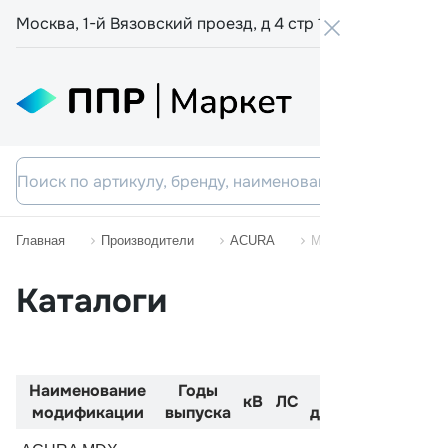
Москва, 1-й Вязовский проезд, д 4 стр 19
+7 800 555-
Главная
Производители
ACURA
MDX (YD3)
Каталоги
Наименование
Годы
Код
Двига
кВ
ЛС
модификации
выпуска
двигателя
с