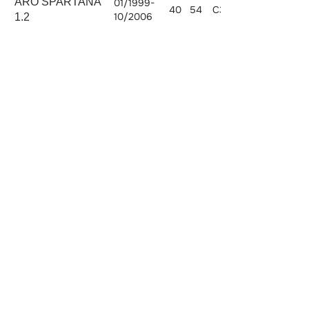
ARO SPARTANA
01/1999-
40
54
C3G 702
1239
10/2006
1.2