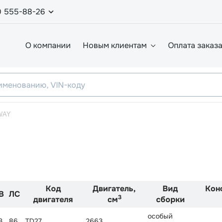
0 555-88-26
О компании
Новым клиентам
Оплата заказ
WAY
Код
Двигатель,
Вид
Кон
В
ЛС
3
двигателя
см
сборки
особый
3
86
TD27
2663