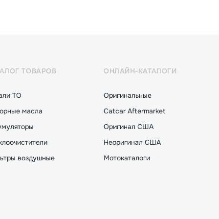
ТАЛОГ ТОВАРОВ
ОНЛАЙН-КАТАЛОГИ
али ТО
Оригинальные
орные масла
Catcar Aftermarket
умуляторы
Оригинал США
клоочистители
Неоригинал США
ьтры воздушные
Мотокаталоги