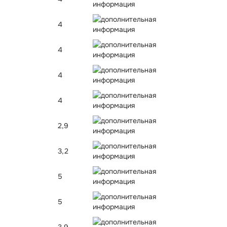
4
4
4
4
2,9
3,2
5
5