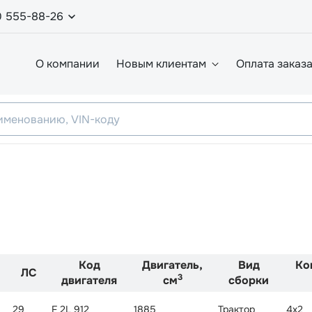
0 555-88-26
О компании
Новым клиентам
Оплата заказ
Код
Двигатель,
Вид
Ко
ЛС
3
двигателя
см
сборки
29
F 2L 912
1885
Трактор
4x2