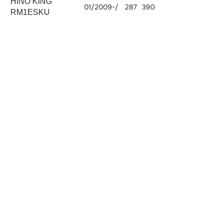
HINO KING
01/2009-/
287
390
E13C-UT
12913
RM1ESKU