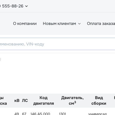
0 555-88-26
О компании
Новым клиентам
Оплата заказ
)
ды
Код
Двигатель,
Вид
кВ
ЛС
3
ска
двигателя
см
сборки
49
67
146 A5.000
1301
универсал