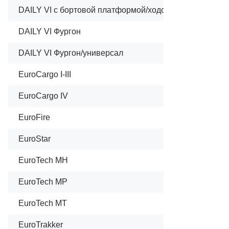
DAILY VI c бортовой платформой/ходовая часть
DAILY VI Фургон
DAILY VI Фургон/универсал
EuroCargo I-III
EuroCargo IV
EuroFire
EuroStar
EuroTech MH
EuroTech MP
EuroTech MT
EuroTrakker