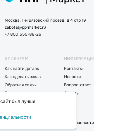
Москва, 1-й Вязовский проезд, д 4 стр 19
zabota@pprmarket.ru
+7 800 555-88-26
КЛИЕНТАМ
ИНФОРМАЦИЯ
КАТ
Как найти деталь
Контакты
Дета
Как сделать заказ
Новости
Мот
Обратная связь
Вопрос-ответ
Акку
Доставка
Отзывы
Стек
 сайт был лучше.
Оплата
Блог
Фил
енциальности
© 2026,
ООО "ППР"
.
Политика безопасности
Сделано в
Tradesoft