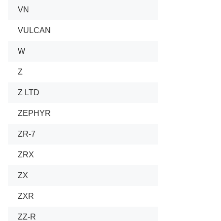
VN
VULCAN
W
Z
Z LTD
ZEPHYR
ZR-7
ZRX
ZX
ZXR
ZZ-R