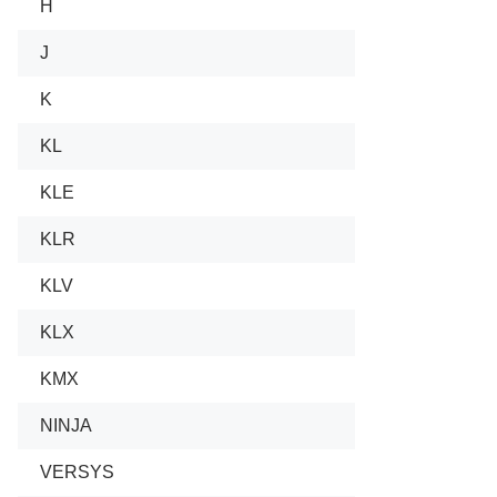
H
J
K
KL
KLE
KLR
KLV
KLX
KMX
NINJA
VERSYS