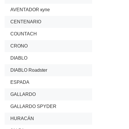
AVENTADOR купе
04/2011
CENTENARIO
04/2016
COUNTACH
01/1974
CRONO
01/1993
DIABLO
01/1990
DIABLO Roadster
09/199
ESPADA
01/1968
GALLARDO
08/200
GALLARDO SPYDER
08/200
HURACÁN
05/2014