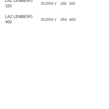
LAZ LEMBERG
TCD 2013
01/2012-/
235
320
7146
L06 4V
320
LAZ LEMBERG
D 2066
01/2012-/
294
400
10518
LOH 28
400