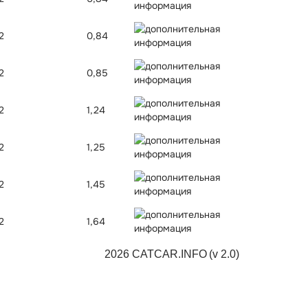
2
0,84
2
0,85
2
1,24
2
1,25
2
1,45
2
1,64
2026 CATCAR.INFO
(v 2.0)