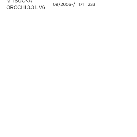
MITSUOKA
09/2006-/
171
233
3MZ-FE
3311
OROCHI 3.3 L V6