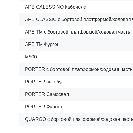
APE CALESSINO Кабриолет
APE CLASSIC c бортовой платформой/ходовая 
APE TM c бортовой платформой/ходовая часть
APE TM Фургон
M500
PORTER c бортовой платформой/ходовая часть
PORTER автобус
PORTER Самосвал
PORTER Фургон
QUARGO c бортовой платформой/ходовая част