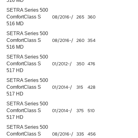
516 MD
SETRA Series 500
OM
ComfortClass S
08/2016-/
265
360
10677
470.908
516 MD
SETRA Series 500
ComfortClass S
08/2016-/
260
354
OM 936.915
7698
516 MD
SETRA Series 500
ComfortClass S
01/2012-/
350
476
OM 471.902
1280
517 HD
SETRA Series 500
OM
ComfortClass S
01/2014-/
315
428
10677
470.908
517 HD
SETRA Series 500
ComfortClass S
01/2014-/
375
510
OM 471.902
1280
517 HD
SETRA Series 500
OM
ComfortClass S
08/2016-/
335
456
10677
470.906