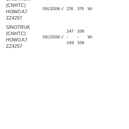
(CNHTC)
09/2006-/
276
375
WD 615.96
9726
HOWO A7
ZZ4257
SINOTRUK
247
336
(CNHTC)
09/2006-/
-
-
WD 615.95
9726
HOWO A7
249
339
ZZ4257