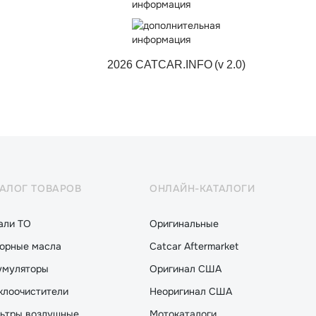
2026 CATCAR.INFO
(v 2.0)
ТАЛОГ ТОВАРОВ
ОНЛАЙН-КАТАЛОГИ
али ТО
Оригинальные
орные масла
Catcar Aftermarket
умуляторы
Оригинал США
клоочистители
Неоригинал США
ьтры воздушные
Мотокаталоги