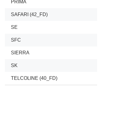
PRIMA
01/2008
SAFARI (42_FD)
04/1998
SE
01/2000
SFC
09/2009
SIERRA
08/1991
SK
01/1999
TELCOLINE (40_FD)
02/1999