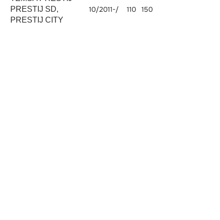
PRESTIJ SD,
10/2011-/
110
150
4P10-7AT4
2998
PRESTIJ CITY