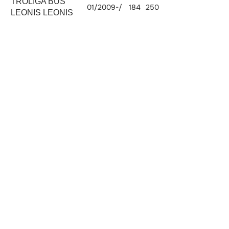
TROLIGA BUS
01/2009-/
184
250
ISBe 250
5883
LEONIS LEONIS