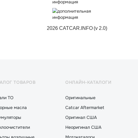
2026 CATCAR.INFO
(v 2.0)
ТАЛОГ ТОВАРОВ
ОНЛАЙН-КАТАЛОГИ
али ТО
Оригинальные
орные масла
Catcar Aftermarket
умуляторы
Оригинал США
клоочистители
Неоригинал США
ьтры воздушные
Мотокаталоги