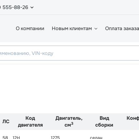
0 555-88-26
О компании
Новым клиентам
Оплата заказ
Код
Двигатель,
Вид
Конф
ЛС
3
двигателя
см
сборки
58
12H
1275
седан