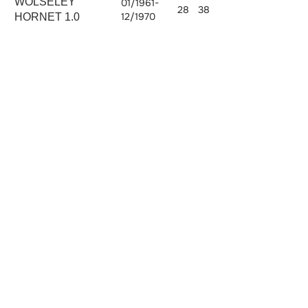
WOLSELEY
01/1961-
28
38
99LFD
998
12/1970
HORNET 1.0