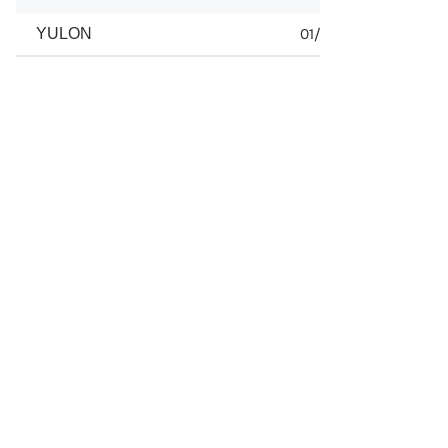
YULON
01/1993