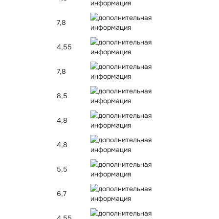
7,8
4,55
7,8
8,5
4,8
4,8
5,5
6,7
4,55