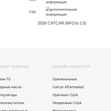
7,58
2026 CATCAR.INFO
(v 2.0)
ТАЛОГ ТОВАРОВ
ОНЛАЙН-КАТАЛОГИ
али ТО
Оригинальные
орные масла
Catcar Aftermarket
умуляторы
Оригинал США
клоочистители
Неоригинал США
ьтры воздушные
Мотокаталоги