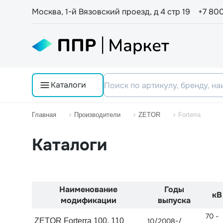
Москва, 1-й Вязовский проезд, д 4 стр 19
+7 80
Каталоги
Главная
Производители
ZETOR
Forterra
Каталоги
Наименование
Годы
кВ
модификации
выпуска
70 -
ZETOR Forterra 100, 110
10/2008-/