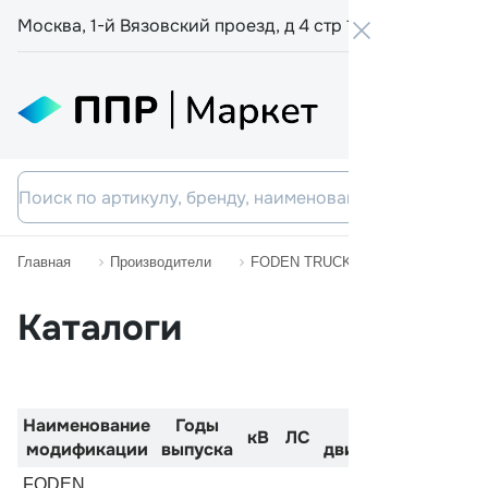
Москва, 1-й Вязовский проезд, д 4 стр 19
+7 800 555-
Главная
Производители
FODEN TRUCKS
ALPHA
Каталоги
Наименование
Годы
Код
Двигате
кВ
ЛС
3
модификации
выпуска
двигателя
см
FODEN