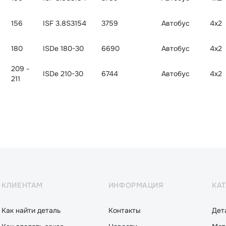
156
ISF 3.8S3154
3759
Автобус
4x2
180
ISDe 180-30
6690
Автобус
4x2
209 -
ISDe 210-30
6744
Автобус
4x2
211
КЛИЕНТАМ
ИНФОРМАЦИЯ
КА
Как найти деталь
Контакты
Дет