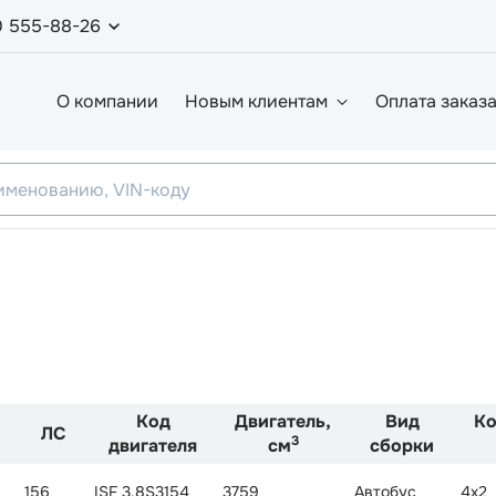
0 555-88-26
О компании
Новым клиентам
Оплата заказ
Код
Двигатель,
Вид
Ко
ЛС
3
двигателя
см
сборки
156
ISF 3.8S3154
3759
Автобус
4x2