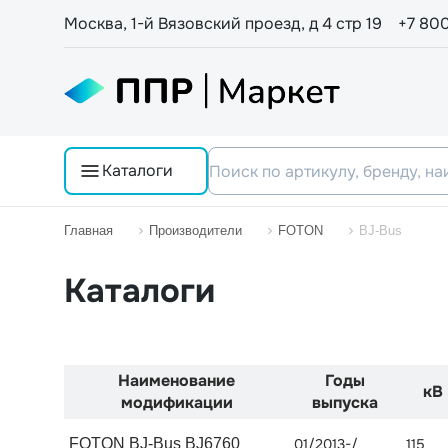
Москва, 1-й Вязовский проезд, д 4 стр 19
+7 80
Каталоги
Главная
Производители
FOTON
BJ-Bus
Каталоги
Наименование
Годы
кВ
модификации
выпуска
FOTON BJ-Bus BJ6760
01/2013-/
115